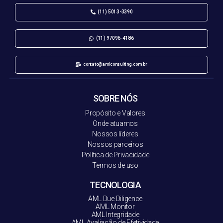
(11) 5013-3390
(11) 97096-4186
contato@amlconsulting.com.br
SOBRE NÓS
Propósito e Valores
Onde atuamos
Nossos líderes
Nossos parceiros
Política de Privacidade
Termos de uso
TECNOLOGIA
AML Due Diligence
AML Monitor
AML Integridade
AML Avaliação de Efetividade