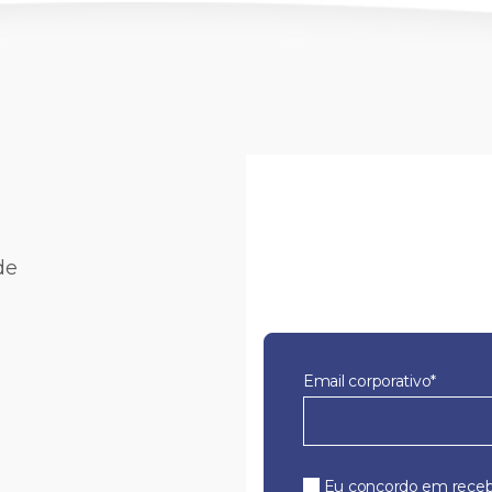
de
Email corporativo*
Eu concordo em receb