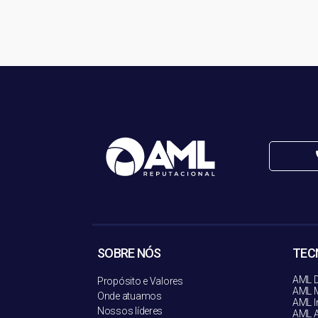
SOBRE NÓS
TEC
AML D
Propósito e Valores
AML M
Onde atuamos
AML I
Nossos líderes
AML A