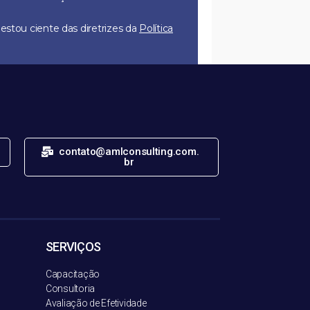
estou ciente das diretrizes da
Política
ER NOVIDADES
contato@amlconsulting.com.
br
SERVIÇOS
Capacitação
Consultoria
Avaliação de Efetividade