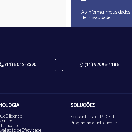
Ao informar meus dados, 
de Privacidade.
RECEB
(11) 5013-3390
(11) 97096-4186
NOLOGIA
SOLUÇÕES
ue Diligence
Ecossistema de PLD-FT
P
onitor
Programas de integridade
ntegridade
valiação de Efetividade