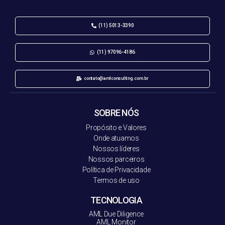
(11) 5013-3390
(11) 97096-4186
contato@amlconsulting.com.br
SOBRE NÓS
Propósito e Valores
Onde atuamos
Nossos líderes
Nossos parceiros
Política de Privacidade
Termos de uso
TECNOLOGIA
AML Due Diligence
AML Monitor