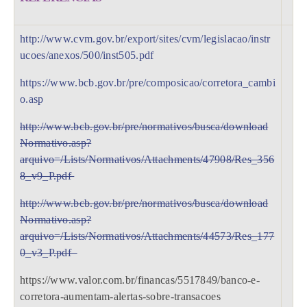
http://www.cvm.gov.br/export/sites/cvm/legislacao/instr
ucoes/anexos/500/inst505.pdf
https://www.bcb.gov.br/pre/composicao/corretora_cambi
o.asp
http://www.bcb.gov.br/pre/normativos/busca/download
Normativo.asp?
arquivo=/Lists/Normativos/Attachments/47908/Res_356
8_v9_P.pdf
http://www.bcb.gov.br/pre/normativos/busca/download
Normativo.asp?
arquivo=/Lists/Normativos/Attachments/44573/Res_177
0_v3_P.pdf
https://www.valor.com.br/financas/5517849/banco-e-
corretora-aumentam-alertas-sobre-transacoes