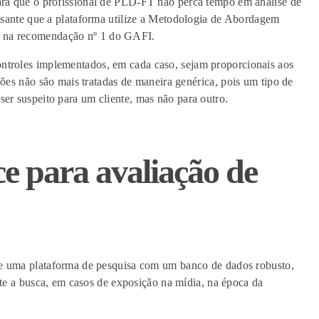
ra que o profissional de PLD-FT não perca tempo em análise de
ssante que a plataforma utilize
a
Metodologia de Abordagem
a na
r
ecomendação nº 1 do GAFI.
ntroles implementados, em cada caso, sejam proporcionais aos
ações não são mais tratadas de maneira genérica
, pois um tipo de
er suspeito para um cliente, mas não para outro
.
e para avaliação de
te uma plataforma de pesquisa com um banco de dados robusto,
lite a busca, em casos de exposição na mídia, na época da