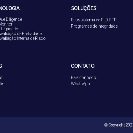
NOLOGIA
SOLUÇÕES
ue Diligence
Ecossistema de PLD-FT
P
onitor
Programas de integridade
ntegridade
valiação de Efetividade
valiação Interna de Risco
G
CONTATO
os
Fale conosco
oks
WhatsApp
© Copyright 2021