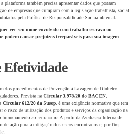
,
a plataforma
também precisa
apresenta
r dados que possam
cação de empresas que cumpram com a
legislação trabalhista, social
adotados pela Política
de R
esponsabilidade Socioambiental.
quer ver seu nome envolvido com trabalho escravo ou
que podem causar prejuízos irreparáveis para sua imagem
.
 Efetividade
m dos procedimentos de Prevenção à Lavagem de Dinheiro
eguladores. Prevista na
Circular 3.978/20 do BACEN
,
a
Circular 612/20 da Susep
, é uma exigência normativa que tem
r o risco de utilização dos produtos e serviços da organização na
 financiamento ao terrorismo. A partir da Avaliação Interna de
o de ação para a mitigação dos riscos encontrados e, por fim,
de.