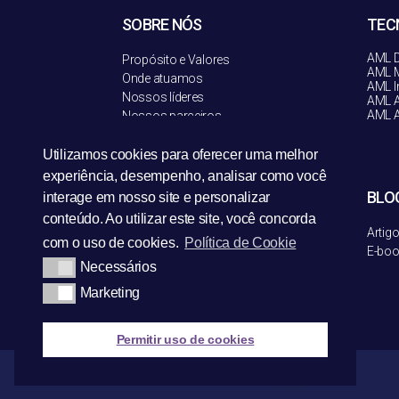
SOBRE NÓS
TEC
AML D
Propósito e Valores
AML M
Onde atuamos
AML I
Nossos líderes
AML A
AML A
Nossos parceiros
Política de Privacidade
Termos de uso
Utilizamos cookies para oferecer uma melhor
experiência, desempenho, analisar como você
SEGMENTOS
BLO
interage em nosso site e personalizar
conteúdo. Ao utilizar este site, você concorda
Bancos
Artig
com o uso de cookies.
Política de Cookie
Financeiras
E-bo
Necessários
Meios de pagamento
Ver todos
Marketing
Permitir uso de cookies