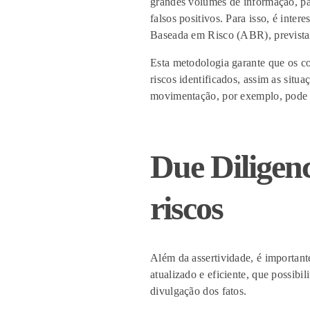
grandes volumes de informação, pa
falsos positivos. Para isso,
é intere
Baseada em Risco (ABR)
,
previst
Esta metodologia
garante que os co
riscos identificados, assim as situ
movimentação, por exemplo, pode s
Due Diligenc
riscos
Além da assertividade, é importan
atualizado e eficiente, que possibi
divulgação dos fatos.