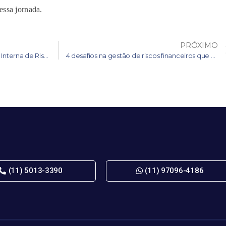
essa jornada.
PRÓXIMO
Resolução CVM 50 e a Avaliação Interna de Risco
4 desafios na gestão de riscos financeiros que podem impactar seu negócio
(11) 5013-3390
(11) 97096-4186