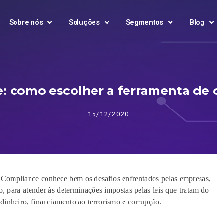
Sobre nós
Soluções
Segmentos
Blog
e: como escolher a ferramenta de
15/12/2020
e
Compliance
conhece bem
os desafio
s enfrentados pelas empresas,
o,
para atender às
determinações impostas pelas l
eis que tratam
do
dinheiro, financiamento
a
o
terrorismo e corrupção.