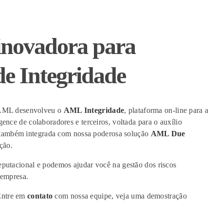
inovadora para
e Integridade
a AML desenvolveu o
AML Integridade
, plataforma on-line para a
gence de colaboradores e terceiros, voltada para o auxílio
 também integrada com nossa poderosa solução
AML Due
ição.
eputacional e podemos ajudar você na gestão dos riscos
 empresa.
Entre em
contato
com
noss
a equip
e, veja uma demostração