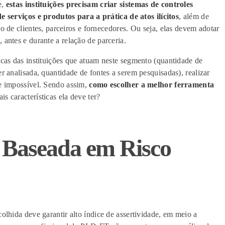
e,
estas instituições precisam criar sistemas de controles
e serviços e produtos para a prática de atos ilícitos
, além de
o de clientes, parceiros e fornecedores
.
Ou seja, elas devem adotar
,
antes e durante a relação de parceria.
icas d
as
instituições
que atuam neste seg
mento (
quantidade de
r analisada,
quantidade de fontes a serem pesquisadas),
realizar
e impossível.
Sendo assim,
como escolher a melhor ferramenta
s características ela deve ter?
Baseada em Risco
scolhida deve
garantir a
lto índice de assertividade
, em meio a