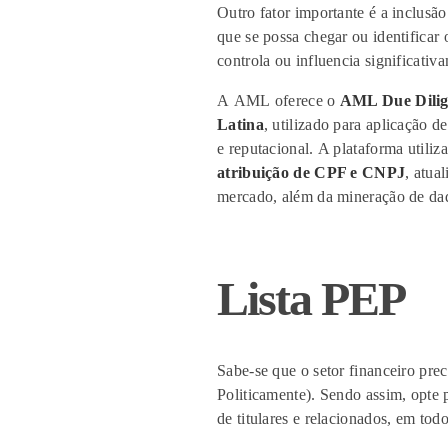
Outro fator importante é a inclusão 
que se possa chegar ou identificar 
controla ou influencia significati
A
AML
oferece
o
AML Due Dilig
Latina
, utilizado para aplicação 
e
reputacional
.
A plataforma utili
atribuição de CPF e CNPJ
,
atual
mercado, além da mineração de dado
Lista PEP
Sabe-se que o
setor financeiro prec
Politicame
nte).
Sendo assim, o
pte 
de titulares
e relacionados,
em todo 