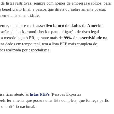
de listas restritivas, sempre com
n
omes de empresas e sócios, para
o beneficiário final, a pessoa que direta ou indiretamente possui,
vamente uma entendidade.
ence
,
o maior e
mais assertivo banco de dados da América
de ações de background
check
e para mitigação de risco legal
za a metodologia ABR, garante mais de
99% de assertividade na
iza dados em tempo real, tem a lista PEP mais completa do
s realizada por especialistas.
isa ficar atento às
listas PEPs
(Pessoa
s
Expostas
pela ferramenta
que possua
um
a
lista
completa
,
que forneça
perfis
o território nacional.