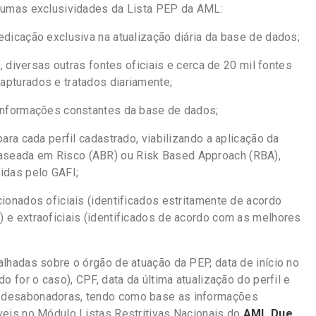
lgumas exclusividades da Lista PEP da AML:
edicação exclusiva na atualização diária da base de dados;
s, diversas outras fontes oficiais e cerca de 20 mil fontes
apturados e tratados diariamente;
 informações constantes da base de dados;
para cada perfil cadastrado, viabilizando a aplicação da
seada em Risco (ABR) ou Risk Based Approach (RBA),
idas pelo GAFI;
cionados oficiais (identificados estritamente de acordo
 e extraoficiais (identificados de acordo com as melhores
alhadas sobre o órgão de atuação da PEP, data de início no
o for o caso), CPF, data da última atualização do perfil e
 desabonadoras, tendo como base as informações
veis no Módulo Listas Restritivas Nacionais do
AML Due