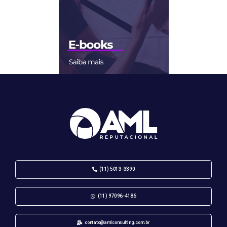
(11) 5013-3390
(11) 97096-4186
contato@amlconsulting.com.br