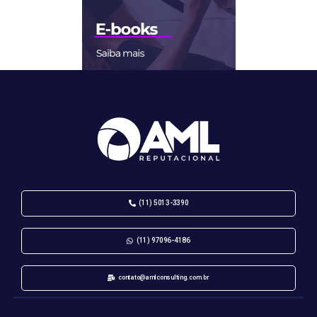
(11) 5013-3390
(11) 97096-4186
contato@amlconsulting.com.br