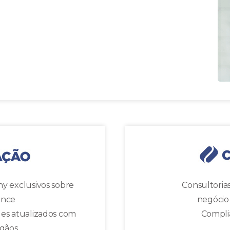
y exclusivos sobre
Consultoria
ance
negócio
es atualizados com
Complia
rgãos