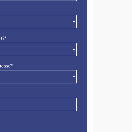
a?*
resse?*