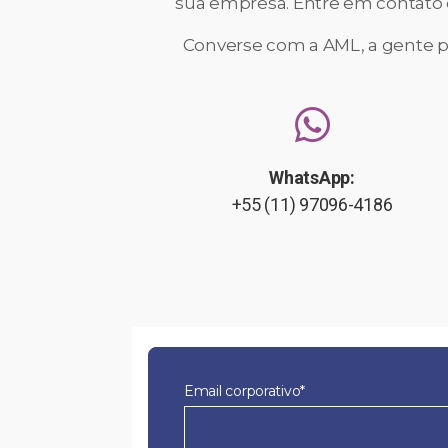
sua empresa. Entre em contato c
Converse com a AML, a gente po
WhatsApp:
+55 (11) 97096-4186
Email corporativo*