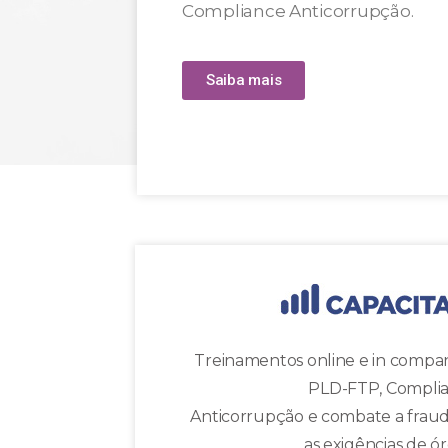
Compliance Anticorrupção.
Saiba mais
Treinamentos online e in compan
PLD-FTP, Compli
Anticorrupção e combate a fraud
as exigências de ó