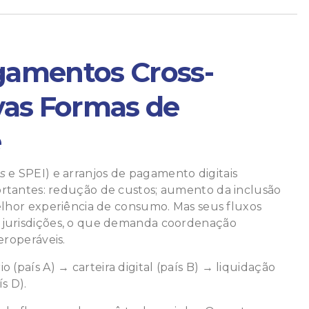
amentos Cross-
vas Formas de
e
s
e SPEI) e arranjos de pagamento digitais
rtantes: redução de custos; aumento da inclusão
elhor experiência de consumo. Mas seus fluxos
 jurisdições, o que demanda coordenação
teroperáveis.
o (país A)
→
carteira digital (país B)
→
liquidação
s D).