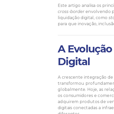
Este artigo analisa os pri
cross-border
envolvendo pl
liquidação digital, como
st
para que inovação, inclusã
A Evolução
Digital
A crescente integração de 
transformou profundamente
globalmente. Hoje, as rela
os consumidores e comercia
adquirem produtos de vend
digitais conectadas a infra
diferentes.