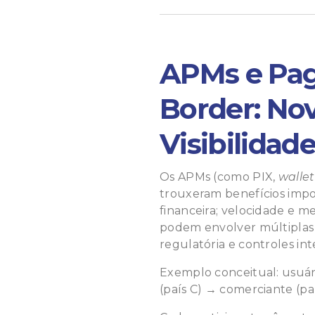
APMs e Pag
Border: No
Visibilidad
Os APMs (como PIX,
wallet
trouxeram benefícios impo
financeira; velocidade e m
podem envolver múltiplas
regulatória e controles in
Exemplo conceitual: usuári
(país C)
→
comerciante (paí