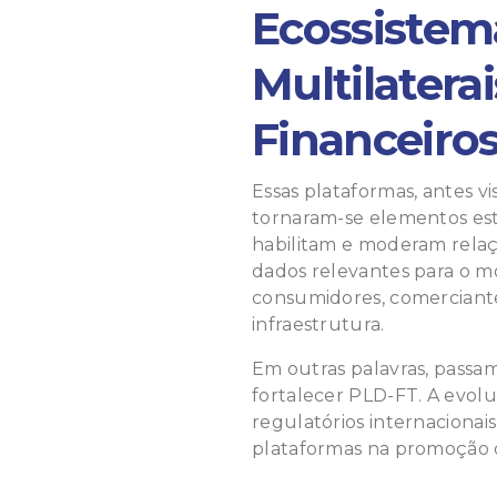
Ecossistema
Multilatera
Financeiro
Essas plataformas, antes v
tornaram-se elementos es
habilitam e moderam rela
dados relevantes para o m
consumidores, comerciant
infraestrutura.
Em outras palavras, passa
fortalecer PLD-FT. A evol
regulatórios internaciona
plataformas na promoção da