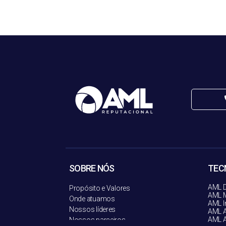
SOBRE NÓS
TEC
AML D
Propósito e Valores
AML M
Onde atuamos
AML I
Nossos líderes
AML A
AML A
Nossos parceiros