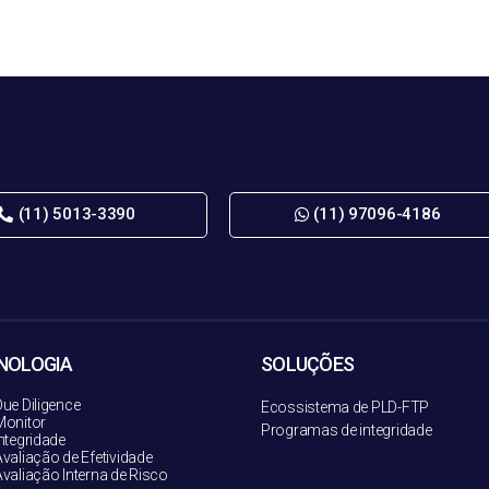
(11) 5013-3390
(11) 97096-4186
NOLOGIA
SOLUÇÕES
ue Diligence
Ecossistema de PLD-FT
P
onitor
Programas de integridade
ntegridade
valiação de Efetividade
valiação Interna de Risco