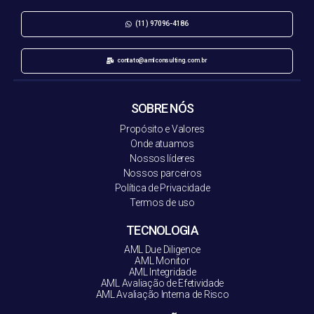
(11) 97096-4186
contato@amlconsulting.com.br
SOBRE NÓS
Propósito e Valores
Onde atuamos
Nossos líderes
Nossos parceiros
Política de Privacidade
Termos de uso
TECNOLOGIA
AML Due Diligence
AML Monitor
AML Integridade
AML Avaliação de Efetividade
AML Avaliação Interna de Risco