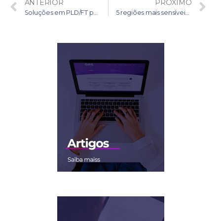
ANTERIOR
PRÓXIMO
Soluções em PLD/FT para as Instituições de Pagamento
5 regiões mais sensíveis à PLD-FTP