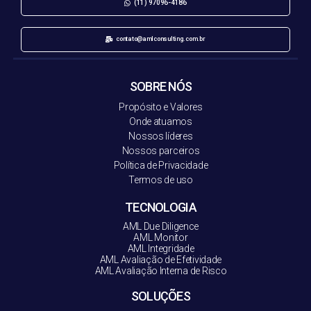
(11) 97096-4186
contato@amlconsulting.com.br
SOBRE NÓS
Propósito e Valores
Onde atuamos
Nossos líderes
Nossos parceiros
Política de Privacidade
Termos de uso
TECNOLOGIA
AML Due Diligence
AML Monitor
AML Integridade
AML Avaliação de Efetividade
AML Avaliação Interna de Risco
SOLUÇÕES