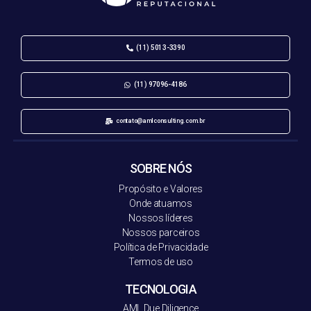
(11) 5013-3390
(11) 97096-4186
contato@amlconsulting.com.br
SOBRE NÓS
Propósito e Valores
Onde atuamos
Nossos líderes
Nossos parceiros
Política de Privacidade
Termos de uso
TECNOLOGIA
AML Due Diligence