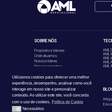
SOBRE NÓS
TEC
AML D
Propósito e Valores
AML M
Onde atuamos
AML I
Nossos líderes
AML A
AML A
Nossos parceiros
Política de Privacidade
Termos de uso
Utilizamos cookies para oferecer uma melhor
experiência, desempenho, analisar como você
SEGMENTOS
BLO
interage em nosso site e personalizar
conteúdo. Ao utilizar este site, você concorda
Bancos
Artig
com o uso de cookies.
Política de Cookie
Financeiras
E-bo
Necessários
Meios de pagamento