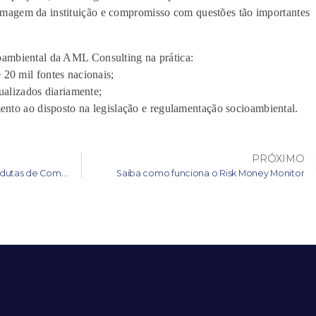
agem da instituição e compromisso com questões tão importantes
ambiental da AML Consulting na prática:
 20 mil fontes nacionais;
tualizados diariamente;
imento ao disposto na legislação e regulamentação socioambiental.
PRÓXIMO
Como estão organizadas as condutas de Compliance Ambiental da sua empresa?
Saiba como funciona o Risk Money Monitor