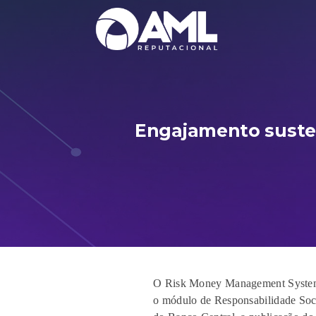
Engajamento suste
O Risk Money Management System,
o módulo de Responsabilidade Soci