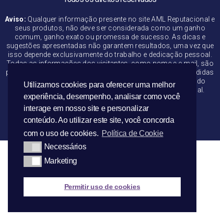
Aviso:
Qualquer informação presente no site AML Reputacional e
seus produtos, não deve ser considerada como um ganho
comum, ganho exato ou promessa de sucesso. As dicas e
sugestões apresentadas não garantem resultados, uma vez que
isso depende exclusivamente do trabalho e dedicação pessoal.
Todas as informações dos visitantes, como nome e e-mail, são
protegidas e não serão compartilhadas, divulgadas ou vendidas
a terceiros. Ao se registrar neste site, o usuário cadastrado
Utilizamos cookies para oferecer uma melhor
receberá promoções e informações da AML Reputacional.
experiência, desempenho, analisar como você
interage em nosso site e personalizar
Termos de Uso | Política de Privacidade
conteúdo. Ao utilizar este site, você concorda
com o uso de cookies.
Política de Cookie
Necessários
Marketing
Permitir uso de cookies