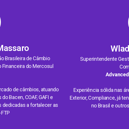
 Massaro
Wlad
o Brasileira de Câmbio
Superintendente Gestã
 Financeira do Mercosul
Com
)
Advanced
rcado de câmbios, atuando
Experiência sólida nas á
 do Bacen, COAF, GAFI e
Exterior, Compliance, já t
 dedicadas a fortalecer as
no Brasil e outr
-FTP