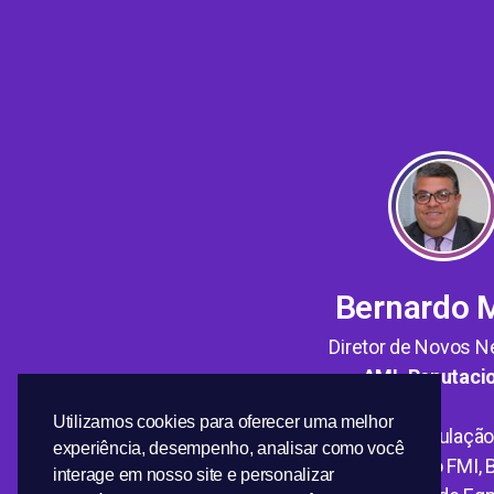
Bernardo 
Diretor de Novos N
AML Reputacio
Utilizamos cookies para oferecer uma melhor
Foi Coordenador-Geral de Articulação
experiência, desempenho, analisar como você
atuou como consultor externo do FMI, 
interage em nosso site e personalizar