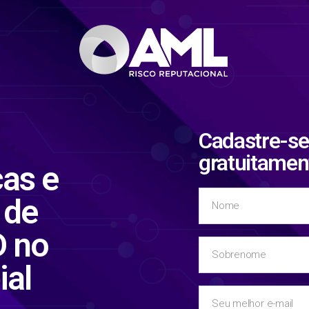
Cadastre-se 
gratuitamen
cas e
 de
D no
al